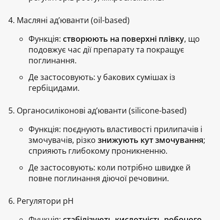
Масляні ад’юванти (oil-based)
Функція:
створюють на поверхні плівку
, що
подовжує час дії препарату та покращує
поглинання.
Де застосовують:
у бакових сумішах із
гербіцидами.
Органосиліконові ад’юванти (silicone-based)
Функція:
поєднують властивості прилипачів і
змочувачів, різко
знижують кут змочування
;
сприяють глибокому проникненню.
Де застосовують:
коли потрібно швидке й
повне поглинання діючої речовини.
Регулятори pH
Функція:
стабілізують кислотність робочого