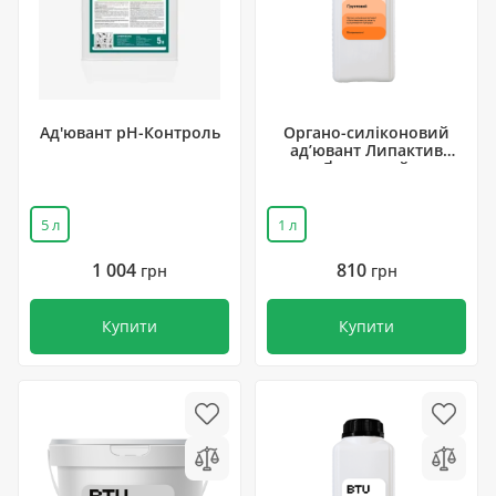
Ад'ювант рН-Контроль
Органо-силіконовий
ад’ювант Липактив
Ґрунтовий
5 л
1 л
1 004
810
грн
грн
Купити
Купити