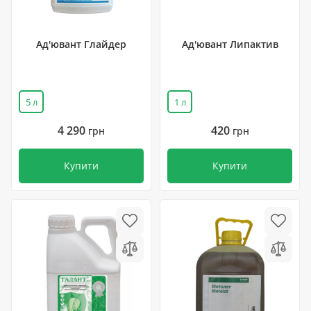
Ад'ювант Глайдер
Ад'ювант Липактив
5 л
1 л
4 290
420
грн
грн
Купити
Купити