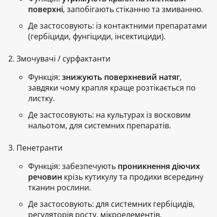
поверхні
, запобігають стіканню та змиванню.
Де застосовують:
із контактними препаратами
(гербіциди, фунгіциди, інсектициди).
Змочувачі / сурфактанти
Функція:
знижують поверхневий натяг
,
завдяки чому крапля краще розтікається по
листку.
Де застосовують:
на культурах із восковим
нальотом, для системних препаратів.
Пенетранти
Функція:
забезпечують
проникнення діючих
речовин
крізь кутикулу та продихи всередину
тканин рослини.
Де застосовують:
для системних гербіцидів,
регуляторів росту, мікроелементів.