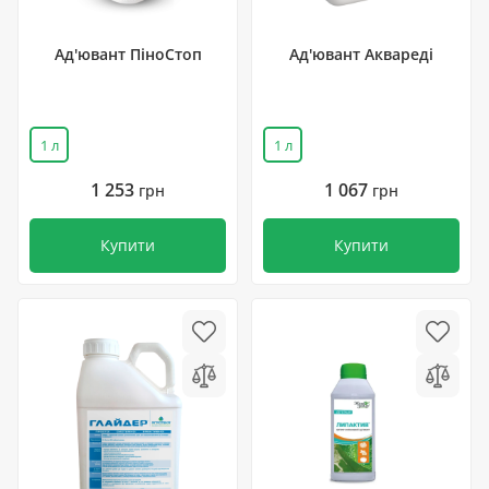
Ад'ювант ПіноСтоп
Ад'ювант Аквареді
1 л
1 л
1 253
1 067
грн
грн
Купити
Купити