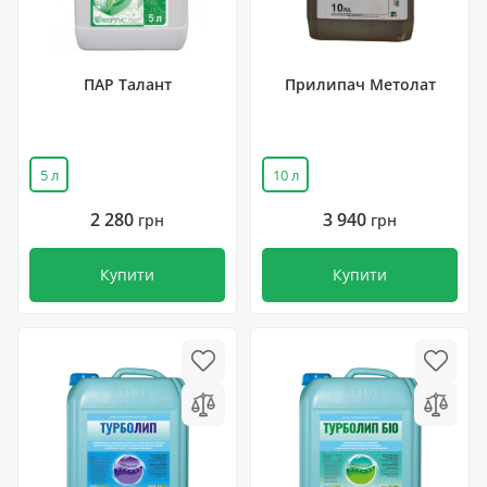
ПАР Талант
Прилипач Метолат
5 л
10 л
2 280
3 940
грн
грн
Купити
Купити