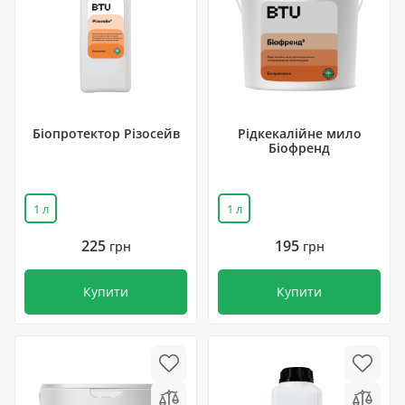
Біопротектор Різосейв
Рідкекалійне мило
Біофренд
1 л
1 л
225
195
грн
грн
Купити
Купити