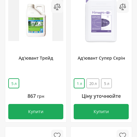
Ад'ювант Трейд
Ад'ювант Супер Скрін
5 л
1 л
20 л
5 л
867
Ціну уточнюйте
грн
Купити
Купити