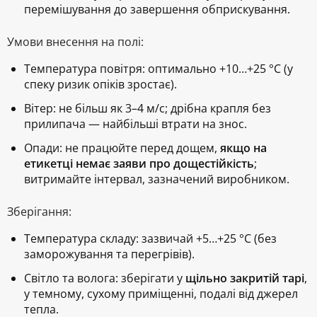
перемішування до завершення обприскування.
Умови внесення на полі:
Температура повітря:
оптимально +10…+25 °C (у
спеку ризик опіків зростає).
Вітер:
не більш як 3–4 м/с; дрібна крапля без
прилипача — найбільші втрати на знос.
Опади:
не працюйте перед дощем,
якщо на
етикетці немає заяви про дощестійкість
;
витримайте інтервал, зазначений виробником.
Зберігання:
Температура складу:
зазвичай
+5…+25 °C
(без
заморожування та перегрівів).
Світло та волога:
зберігати у
щільно закритій тарі
,
у темному, сухому приміщенні, подалі від джерел
тепла.