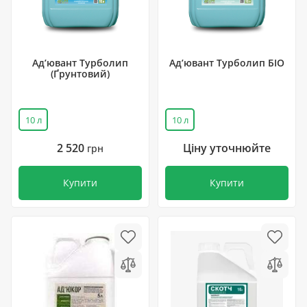
Ад’ювант Турболип
Ад’ювант Турболип БІО
(Ґрунтовий)
10 л
10 л
2 520
Ціну уточнюйте
грн
Купити
Купити