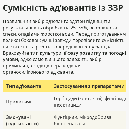
Сумісність ад’ювантів із ЗЗР
Правильний вибір ад’юванта здатен підвищити
результативність обробки на 25–35%, особливо за
спеки, опадів чи жорсткої води. Перед приготуванням
великої бакової суміші завжди перевіряйте сумісність
на етикетці та робіть попередній «тест у банці».
Враховуйте
тип культури, її фазу розвитку та погодні
умови
, адже саме від цього залежить вибір
прилипача, кондиціонера води чи
органосиліконового ад’юванта.
Тип ад’юванта
Застосування з препаратами
Гербіциди (контактні), фунгіциди,
Прилипачі
інсектициди
Змочувачі
Фунгіциди, мікродобрива,
(сурфактанти)
біопрепарати