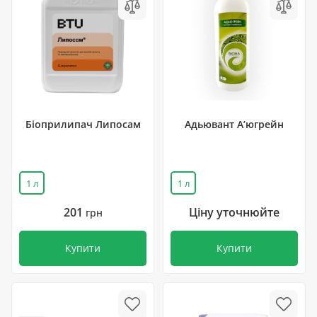
Біоприлипач Липосам
Адьювант А’югрейн
1 л
1 л
201
Ціну уточнюйте
грн
Купити
Купити