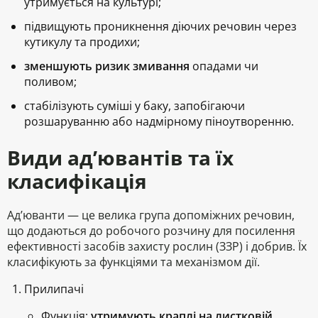
утримується на культурі;
підвищують проникнення
діючих речовин через
кутикулу та продихи;
зменшують ризик змивання
опадами чи
поливом;
стабілізують суміші
у баку, запобігаючи
розшаруванню або надмірному піноутворенню.
Види ад’ювантів та їх
класифікація
Ад’юванти — це велика група допоміжних речовин,
що додаються до робочого розчину для посилення
ефективності засобів захисту рослин (ЗЗР) і добрив. Їх
класифікують за функціями та механізмом дії.
Прилипачі
Функція:
утримують краплі на листковій