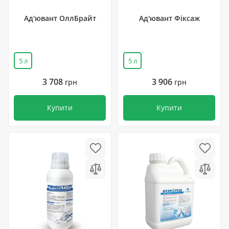
Ад'ювант ОллБрайт
Ад'ювант Фіксаж
5 л
5 л
3 708
3 906
грн
грн
Купити
Купити