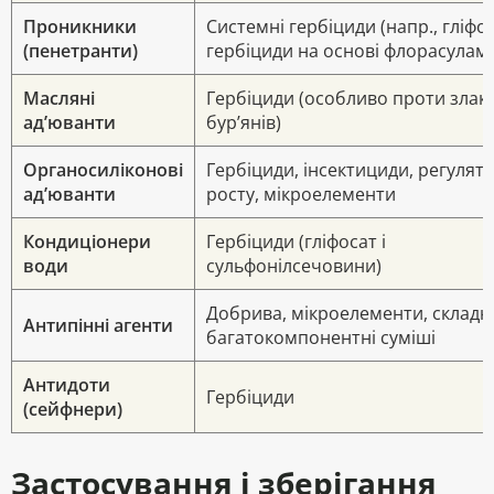
Проникники
Системні гербіциди (напр., гліфос
(пенетранти)
гербіциди на основі флорасуламу
Масляні
Гербіциди (особливо проти злак
ад’юванти
бур’янів)
Органосиліконові
Гербіциди, інсектициди, регулят
ад’юванти
росту, мікроелементи
Кондиціонери
Гербіциди (гліфосат і
води
сульфонілсечовини)
Добрива, мікроелементи, складн
Антипінні агенти
багатокомпонентні суміші
Антидоти
Гербіциди
(сейфнери)
Застосування і зберігання