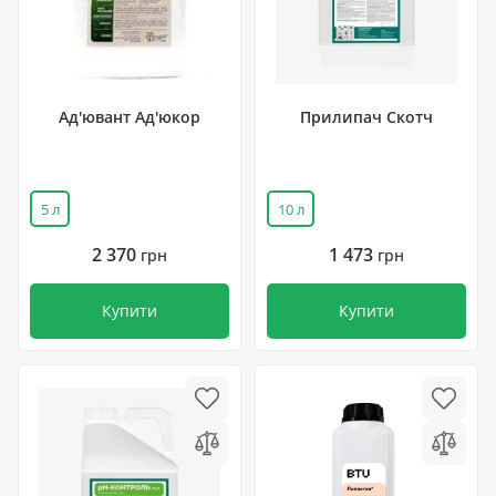
Ад'ювант Ад'юкор
Прилипач Скотч
5 л
10 л
2 370
1 473
грн
грн
Купити
Купити