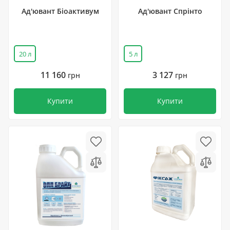
Ад'ювант Біоактивум
Ад'ювант Спрінто
20 л
5 л
11 160
3 127
грн
грн
Купити
Купити