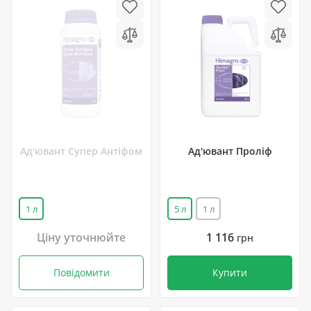
Ад'ювант Супер Антіфом
Ад'ювант Проліф
1 л
5 л
1 л
Ціну уточнюйте
1 116
грн
Повідомити
Купити