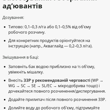
ад’ювантів
Дозування:
Типово:
0,1–0,3 л/га або 0,1–0,5%
від об’єму
робочого розчину.
Для конкретних продуктів орієнтуйтеся на
інструкцію (напр.,
Акваглайд
— 0,2–0,3 л/га).
Змішування в баці:
Заповніть бак водою приблизно на ⅓ об’єму,
увімкніть мішалку.
Внесіть
ЗЗР у рекомендованій черговості
(WP →
WG → SC → SE → SL/EC → мікродобрива тощо) і
дочекайтеся повного розчинення/диспергування.
Додайте
прилипач
після повного розчинення ЗЗР.
Долийте воду до робочого об’єму, підтримуйте