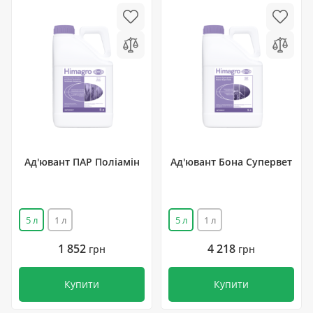
Ад'ювант ПАР Поліамін
Ад'ювант Бона Супервет
5 л
1 л
5 л
1 л
1 852
4 218
грн
грн
Купити
Купити