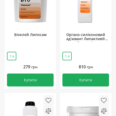
Біоклей Липосам
Органо-силіконовий
ад’ювант Липактив®
Вегетація
1 л
1 л
279
810
грн
грн
Купити
Купити