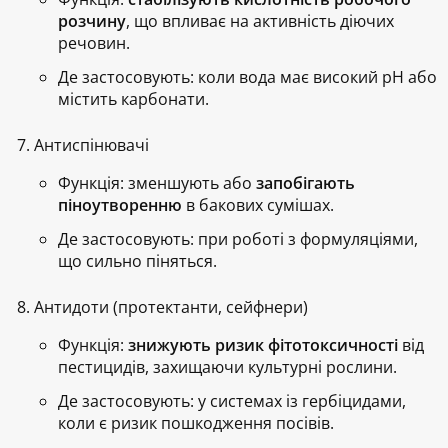
розчину
, що впливає на активність діючих
речовин.
Де застосовують:
коли вода має високий pH або
містить карбонати.
Антиспінювачі
Функція:
зменшують або
запобігають
піноутворенню
в бакових сумішах.
Де застосовують:
при роботі з формуляціями,
що сильно піняться.
Антидоти (протектанти, сейфнери)
Функція:
знижують ризик фітотоксичності
від
пестицидів, захищаючи культурні рослини.
Де застосовують:
у системах із гербіцидами,
коли є ризик пошкодження посівів.