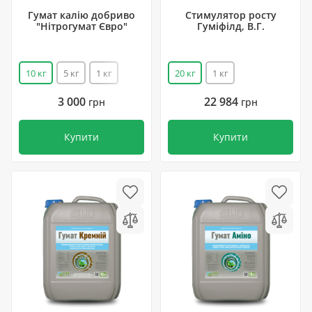
Гумат калію добриво
Стимулятор росту
"Нітрогумат Євро"
Гуміфілд, В.Г.
10 кг
5 кг
1 кг
20 кг
1 кг
3 000
22 984
грн
грн
Купити
Купити