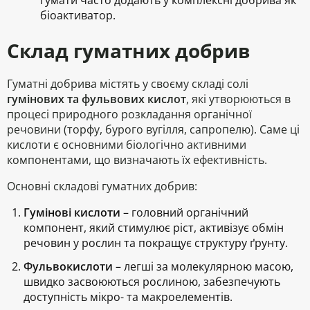
гумати часто додають у комплексні добрива як
біоактиватор.
Склад гуматних добрив
Гуматні добрива містять у своєму складі солі
гумінових та фульвових кислот
, які утворюються в
процесі природного розкладання органічної
речовини (торфу, бурого вугілля, сапропелю). Саме ці
кислоти є основними біологічно активними
компонентами, що визначають їх ефективність.
Основні складові гуматних добрив:
Гумінові кислоти
– головний органічний
компонент, який стимулює ріст, активізує обмін
речовин у рослин та покращує структуру ґрунту.
Фульвокислоти
– легші за молекулярною масою,
швидко засвоюються рослиною, забезпечують
доступність мікро- та макроелементів.