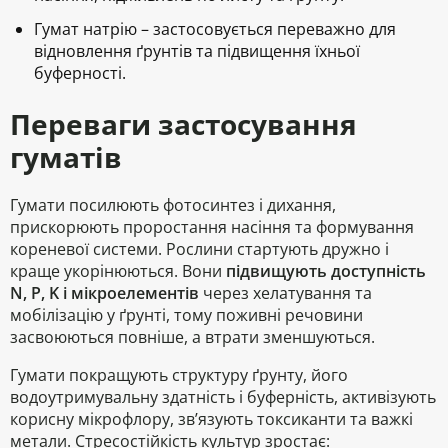
Гумат натрію
– застосовується переважно для
відновлення ґрунтів та підвищення їхньої
буферності.
Переваги застосування
гуматів
Гумати посилюють фотосинтез і дихання,
прискорюють проростання насіння та формування
кореневої системи. Рослини стартують дружно і
краще укорінюються. Вони
підвищують доступність
N, P, K і мікроелементів
через хелатування та
мобілізацію у ґрунті, тому поживні речовини
засвоюються повніше, а втрати зменшуються.
Гумати покращують структуру ґрунту, його
водоутримувальну здатність і буферність, активізують
корисну мікрофлору, зв’язують токсиканти та важкі
метали. Стресостійкість культур зростає: