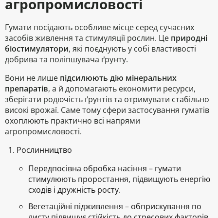
агропромисловості
Гумати посідають особливе місце серед сучасних
засобів живлення та стимуляції рослин. Це
природні
біостимулятори
, які поєднують у собі властивості
добрива та поліпшувача ґрунту.
Вони не лише
підсилюють дію мінеральних
препаратів
, а й допомагають економити ресурси,
зберігати родючість ґрунтів та отримувати стабільно
високі врожаї. Саме тому сфери застосування гуматів
охоплюють
практично всі напрями
агропромисловості
.
Рослинництво
Передпосівна обробка насіння
– гумати
стимулюють проростання, підвищують енергію
сходів і дружність росту.
Вегетаційні підживлення
– обприскування по
листу підвищує стійкість до стресових факторів