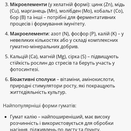
Мікроелементи
(у хелатній формі):
цинк (Zn), мідь
(Cu), марганець (Mn), молібден (Mo), кобальт (Co),
бор (B)
та інші – потрібні для ферментативних
процесів і формування імунітету.
Макроелементи
:
азот (N), фосфор (P), калій (K)
– у
невеликих кількостях або у складі комплексних
гуматно-мінеральних добрив.
Кальцій (Ca), магній (Mg), сірка (S) – підвищують
стійкість рослин до стресів та беруть участь у
фотосинтезі.
Біоактивні сполуки
– вітаміни, амінокислоти,
природні стимулятори росту, які покращують
життєдіяльність культур.
Найпопулярніші форми гуматів:
Гумат калію
– найпоширеніший, має високу
розчинність і використовується для обробки
насіння, підживлень по листу та ґрунту.