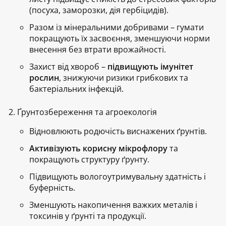
(посуха, заморозки, дія гербіцидів).
Разом із мінеральними добривами
– гумати
покращують їх засвоєння, зменшуючи норми
внесення без втрати врожайності.
Захист від хвороб
–
підвищують імунітет
рослин
, знижуючи ризики грибкових та
бактеріальних інфекцій.
Ґрунтозбереження та агроекологія
Відновлюють родючість виснажених ґрунтів.
Активізують корисну мікрофлору
та
покращують структуру ґрунту.
Підвищують вологоутримувальну здатність і
буферність.
Зменшують накопичення важких металів і
токсинів у ґрунті та продукції.