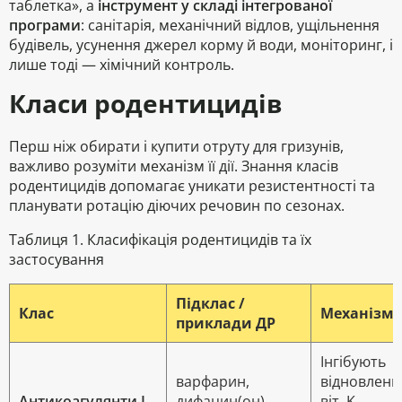
таблетка», а
інструмент у складі інтегрованої
програми
: санітарія, механічний відлов, ущільнення
будівель, усунення джерел корму й води, моніторинг, і
лише тоді — хімічний контроль.
Класи родентицидів
Перш ніж обирати і купити отруту для гризунів,
важливо розуміти механізм її дії. Знання класів
родентицидів допомагає уникати резистентності та
планувати ротацію діючих речовин по сезонах.
Таблиця 1. Класифікація родентицидів та їх
застосування
Підклас /
Клас
Механізм д
приклади ДР
Інгібують
варфарин,
відновленн
Антикоагулянти I
дифацин(он),
віт. K →