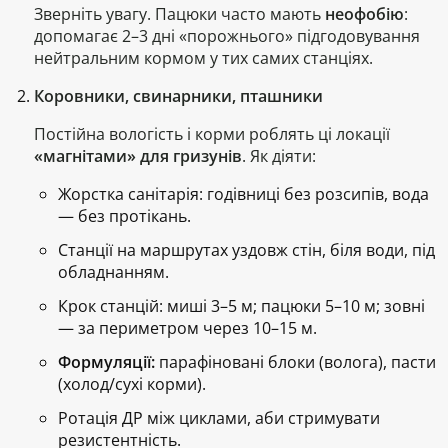
Зверніть увагу.
Пацюки часто мають
неофобію
:
допомагає 2–3 дні «порожнього» підгодовування
нейтральним кормом у тих самих станціях.
Коровники, свинарники, пташники
Постійна вологість і корми роблять ці локації
«магнітами» для гризунів
. Як діяти:
Жорстка санітарія: годівниці без розсипів, вода
— без протікань.
Станції на маршрутах уздовж стін, біля води, під
обладнанням.
Крок станцій:
миші 3–5 м; пацюки 5–10 м; зовні
— за периметром через 10–15 м.
Формуляції:
парафіновані блоки
(волога),
пасти
(холод/сухі корми).
Ротація ДР між циклами, аби стримувати
резистентність.