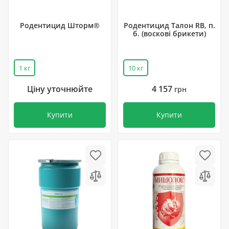
Родентицид Шторм®
Родентицид Талон RB, п.
б. (воскові брикети)
1 кг
10 кг
Ціну уточнюйте
4 157
грн
Купити
Купити