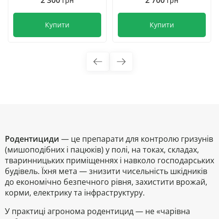
2 300
2 700
грн
грн
Купити
Купити
Родентициди
— це препарати для контролю гризунів
(мишоподібних і пацюків) у полі, на токах, складах,
тваринницьких приміщеннях і навколо господарських
будівель. Їхня мета — знизити чисельність шкідників
до економічно безпечного рівня, захистити врожай,
корми, електрику та інфраструктуру.
У практиці агронома родентицид — не «чарівна