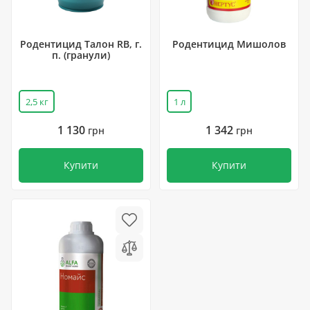
Родентицид Талон RB, г.
Родентицид Мишолов
п. (гранули)
2,5 кг
1 л
1 130
1 342
грн
грн
Купити
Купити