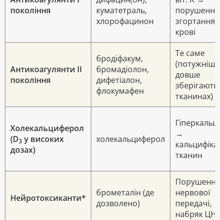
покоління
куматетраль,
порушення
хлорофацинон
згортання
крові
Те саме
бродіфакум,
(потужніші,
Антикоагулянти II
бромадіолон,
довше
покоління
дифетіалон,
зберігають
флокумафен
тканинах)
Гіперкальці
Холекальциферол
→
(D
у високих
холекальциферол
3
кальцифіка
дозах)
тканин
Порушенн
брометалін (де
нервової
Нейротоксиканти*
дозволено)
передачі,
набряк ЦН