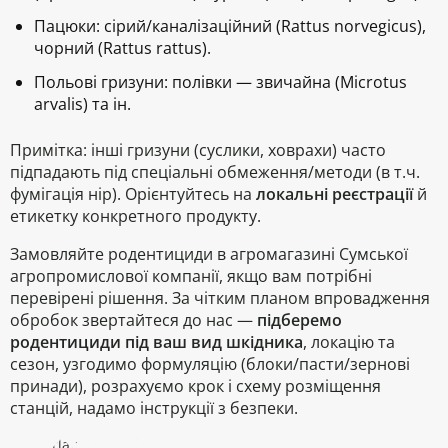
Пацюки: сірий/каналізаційний (
Rattus norvegicus
),
чорний (
Rattus rattus
).
Польові гризуни: полівки — звичайна (
Microtus
arvalis
) та ін.
Примітка: інші гризуни (суслики, ховрахи) часто
підпадають під спеціальні обмеження/методи (в т.ч.
фумігація нір). Орієнтуйтесь на
локальні реєстрації
й
етикетку конкретного продукту.
Замовляйте родентициди в агромагазині Сумської
агропромислової компанії, якщо вам потрібні
перевірені рішення. За чітким планом впровадження
обробок звертайтеся до нас —
підберемо
родентициди під ваш вид шкідника
, локацію та
сезон, узгодимо формуляцію (блоки/пасти/зернові
принади), розрахуємо крок і схему розміщення
станцій, надамо інструкції з безпеки.