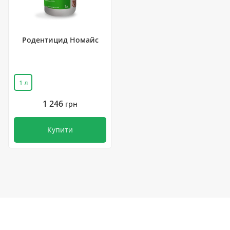
Родентицид Номайс
1 л
1 246
грн
Купити