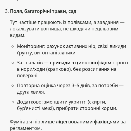
Поля, багаторічні трави, сад
Тут частіше працюють із
полівками
, а завдання —
локалізувати вогнища, не шкодячи нецільовим
видам.
Моніторинг: рахунок активних нір, свіжі викиди
ґрунту, витоптані хідники.
За спалахів —
принади з цинк фосфідом
строго
в нори/ходи
(крапково), без розсипання на
поверхні.
Повторна оцінка через 3–5 днів, за потреби —
друга хвиля.
Додатково: зменшити укриття (скирти,
бур’янисті межі), прибрати сторонні корми.
Фумігація нір
лише ліцензованими фахівцями
за
регламентом.