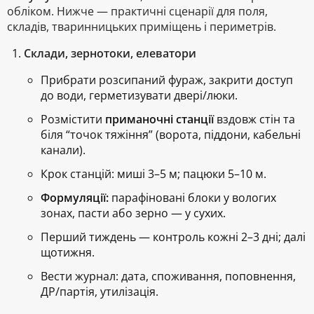
обліком. Нижче — практичні сценарії для поля,
складів, тваринницьких приміщень і периметрів.
Склади, зернотоки, елеватори
Прибрати розсипаний фураж, закрити доступ
до води, герметизувати двері/люки.
Розмістити
приманочні станції
вздовж стін та
біля “точок тяжіння” (ворота, піддони, кабельні
канали).
Крок станцій:
миші 3–5 м; пацюки 5–10 м.
Формуляції:
парафіновані блоки
у вологих
зонах,
пасти
або
зерно
— у сухих.
Перший тиждень — контроль кожні 2–3 дні; далі
щотижня.
Вести журнал: дата, споживання, поповнення,
ДР/партія, утилізація.