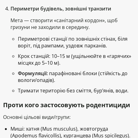
Периметри будівель, зовнішні транзити
Мета — створити «санітарний кордон», щоб
гризуни не заходили в середину.
Периметрові станції по зовнішніх стінах, біля
воріт, під рампами, уздовж парканів.
Крок станцій:
10–15 м (ущільнюйте в «гарячих»
місцях до 5–10 м).
Формуляції:
парафіновані блоки
(стійкість до
вологи/опадів).
Тримати територію без сміття, бур’янів, води.
Проти кого застосовують родентициди
Основні цільові види/групи:
Миші: хатня (
Mus musculus
), жовтогруда
(
Apodemus flavicollis
), курганцева (
Mus spicilegus
).