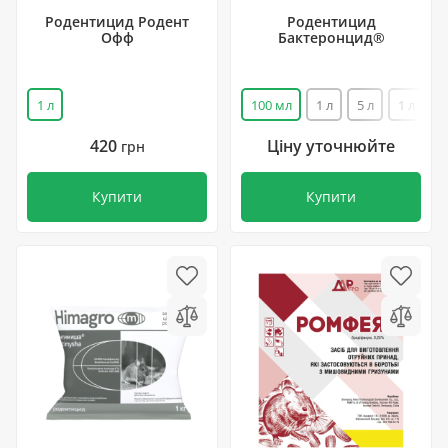
Родентицид Родент
Родентицид
Офф
Бактеронцид®
1 л
100 мл
1 л
5 л
1 л
420
Ціну уточнюйте
грн
Купити
Купити