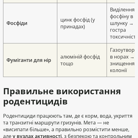
Виділення
фосфіну в
цинк фосфід (у
Фосфіди
шлунку →
принадах)
гостра
токсичніст
Газоутворе
алюміній фосфід
в норах →
Фуміганти для нір
тощо
знищення
колонії
Правильне використання
родентицидів
Родентициди працюють там, де є
корм, вода, укриття
та транзитні маршрути гризунів. Мета — не
«висипати більше», а
правильно розмістити менше
,
але
у вузлах активності
, з безпекою та контрольним