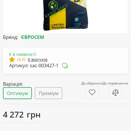
Бренд:
ЄВРОСЕМ
Є в наявності
(4,6)
0 відгуків
Артикул:
sac-003427-1
Варіація:
До обраного
До порівняння
Оптимум
Преміум
4 272
грн