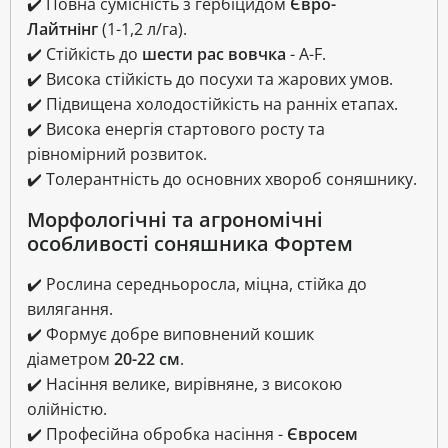
✔️ Повна сумісність з гербіцидом
Євро-
Лайтнінг
(1-1,2 л/га).
✔️ Стійкість до
шести рас вовчка
- A-F.
✔️ Висока стійкість до посухи та жарових умов.
✔️ Підвищена холодостійкість на ранніх етапах.
✔️ Висока енергія стартового росту та
рівномірний розвиток.
✔️ Толерантність до основних хвороб соняшнику.
Морфологічні та агрономічні
особливості соняшника Фортем
✔️ Рослина середньоросла, міцна, стійка до
вилягання.
✔️ Формує добре виповнений кошик
діаметром
20-22 см
.
✔️ Насіння велике, вирівняне, з високою
олійністю.
✔️ Професійна обробка насіння -
Євросем