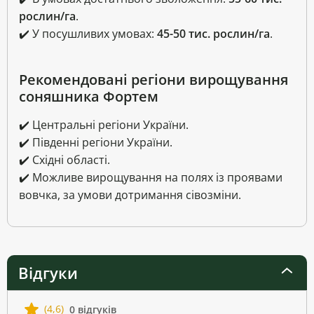
рослин/га
.
✔️ У посушливих умовах:
45-50 тис. рослин/га
.
Рекомендовані регіони вирощування
соняшника Фортем
✔️ Центральні регіони України.
✔️ Південні регіони України.
✔️ Східні області.
✔️ Можливе вирощування на полях із проявами
вовчка, за умови дотримання сівозміни.
Відгуки
(4,6)
0 відгуків