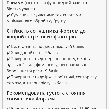
Преміум
(інсекто- та фунгіцидний захист +
біостимуляція).
✔️ Сумісний із сучасними технологіями
мінімального обробітку ґрунту.
Стійкість соняшника Фортем до
хвороб і стресових факторів
✔️ Вилягання та посухостійкість - 9 балів.
✔️ Холодостійкість - 9 балів.
✔️ Толерантність до пероноспорозу, білої та
вугільної гнилі, фомопсису, несправжньої
борошнистої роси - 9 балів.
✔️ Толерантність до іржі, сірої гнилі, септоріозу,
фомозу, альтернаріозу - 8 балів.
Рекомендована густота стояння
соняшника Фортем
✔️ В умовах достатнього зволоження:
55-60 тис.