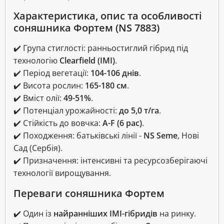
Характеристика, опис та особливості
соняшника Фортем (NS 7883)
✔️ Група стиглості: ранньостиглий гібрид під
технологію
Clearfield (IMI)
.
✔️ Період вегетації:
104-106 днів
.
✔️ Висота рослин:
165-180 см
.
✔️ Вміст олії:
49-51%
.
✔️ Потенціал урожайності:
до 5,0 т/га
.
✔️ Стійкість до вовчка:
A-F (6 рас)
.
✔️ Походження: батьківські лінії -
NS Seme
, Нові
Сад (Сербія).
✔️ Призначення: інтенсивні та ресурсозберігаючі
технології вирощування.
Переваги соняшника Фортем
✔️ Один із
найранніших IMI-гібридів
на ринку.