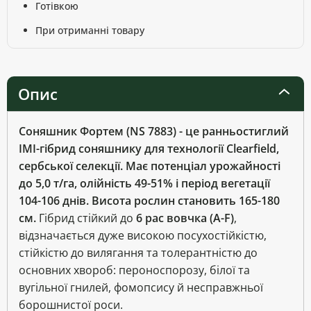
Готівкою
При отриманні товару
Опис
Соняшник Фортем (NS 7883) - це ранньостиглий
ІМІ-гібрид соняшнику для технології Clearfield,
сербської селекції. Має потенціал урожайності
до 5,0 т/га, олійність 49-51% і період вегетації
104-106 днів. Висота рослин становить 165-180
см.
Гібрид стійкий до
6 рас вовчка (A-F)
,
відзначається дуже високою посухостійкістю,
стійкістю до вилягання та толерантністю до
основних хвороб: пероноспорозу, білої та
вугільної гнилей, фомопсису й несправжньої
борошнистої роси.