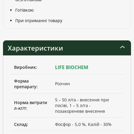
Готівкою
При отриманні товару
Характеристики
LIFE BIOCHEM
Виробник:
Форма
Розчин
препарату:
5 – 50 л/га - внесення при
Норма витрати
посіві, 1 – 5 л/га -
л-кг/т:
позакореневе внесення
Склад:
Фосфор - 5,0 %, Калій - 30%