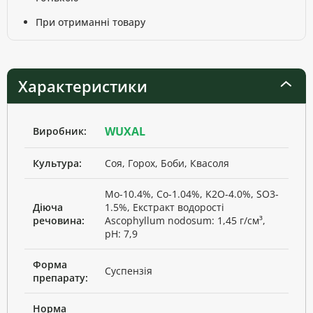
При отриманні товару
Характеристики
WUXAL
Виробник:
Культура:
Соя, Горох, Боби, Квасоля
Mo-10.4%, Co-1.04%, K2O-4.0%, SO3-
Діюча
1.5%, Екстракт водорості
речовина:
Ascophyllum nodosum: 1,45 г/см³,
pH: 7,9
Форма
Суспензія
препарату:
Норма