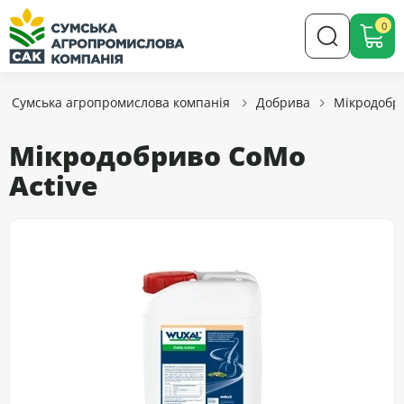
0
Сумська агропромислова компанія
Добрива
Мікродобр
Мікродобриво CoMo
Active