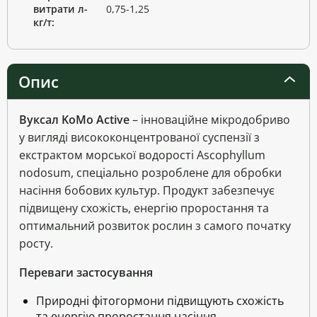
витрати л-
0,75-1,25
кг/т:
Опис
Вуксал KoMo Active
– інноваційне мікродобриво
у вигляді висококонцентрованої суспензії з
екстрактом морської водорості Ascophyllum
nodosum, спеціально розроблене для обробки
насіння бобових культур. Продукт забезпечує
підвищену схожість, енергію проростання та
оптимальний розвиток рослин з самого початку
росту.
Переваги застосування
Природні фітогормони підвищують схожість
та енергію проростання насіння.