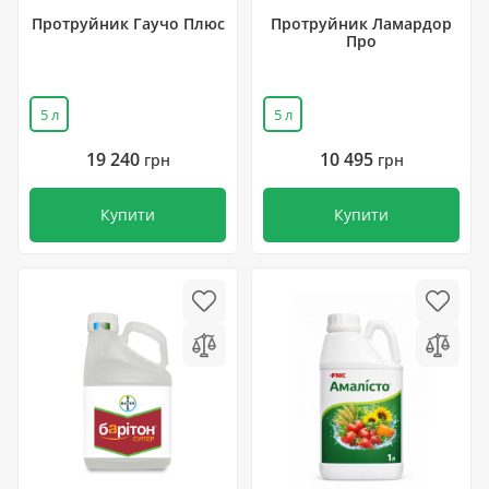
Протруйник Гаучо Плюс
Протруйник Ламардор
Про
5 л
5 л
19 240
10 495
грн
грн
Купити
Купити