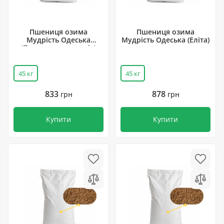
Пшениця озима
Пшениця озима
Мудрість Одеська
Мудрість Одеська (Еліта)
(Перша репродукція)
45 кг
45 кг
833
878
грн
грн
Купити
Купити