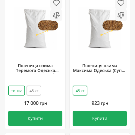
Пшениця озима
Пшениця озима
Перемога Одеська
Максима Одеська (Супер
(Перша репродукція)
еліта)
тонна
45 кг
45 кг
17 000
923
грн
грн
Купити
Купити