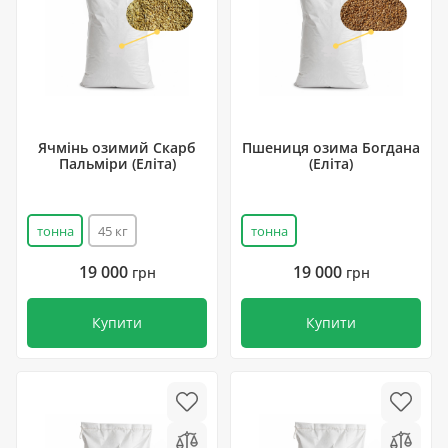
Ячмінь озимий Скарб
Пшениця озима Богдана
Пальміри (Еліта)
(Еліта)
тонна
45 кг
тонна
19 000
19 000
грн
грн
Купити
Купити