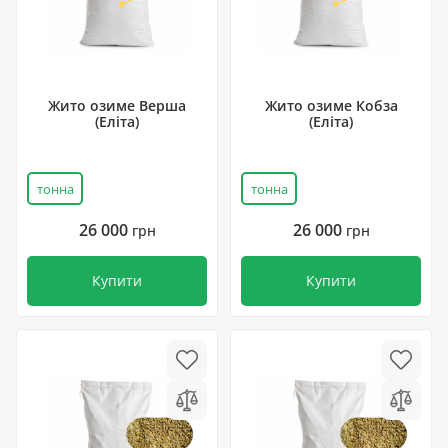
Жито озиме Верша
Жито озиме Кобза
(Еліта)
(Еліта)
тонна
тонна
26 000
26 000
грн
грн
Купити
Купити