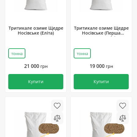
Тритикале озиме Щедре
Тритикале озиме Щедре
Носівське (Еліта)
Носівське (Перша
репродукція)
тонна
тонна
21 000
19 000
грн
грн
Купити
Купити