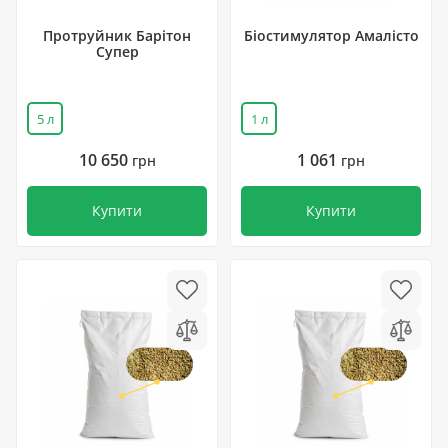
Протруйник Барітон
Біостимулятор Амалісто
Супер
5 л
1 л
10 650
1 061
грн
грн
Купити
Купити