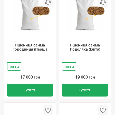
Пшениця озима
Пшениця озима
Городниця (Перша
Подоляка (Еліта)
репродукція)
тонна
тонна
17 000
19 000
грн
грн
Купити
Купити